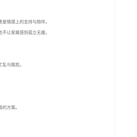
更是情感上的支持与陪伴。
也不让家属感到孤立无援。
。
忙乱与尴尬。
适的方案。