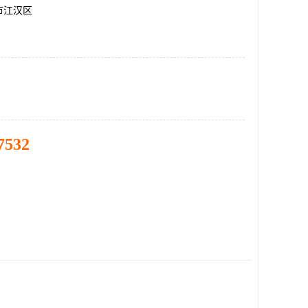
市江汉区
7532