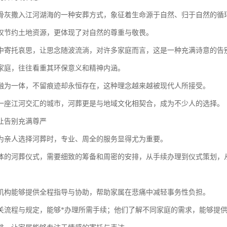
骨灰撒入江河湖海的一种安葬方式，象征着生命源于自然、归于自然的循
仅节约土地资源，更体现了对自然的尊重与敬畏。
中寄托哀思，让思念随波流淌，对许多家庭而言，这是一种充满诗意的告
家庭，往往看重其环保意义和精神内涵。
融为一体，不留痕迹却永恒存在，这种理念越来越被现代人所接受。
一座江河交汇的城市，河葬更是与地域文化相契合，成为不少人的选择。
让告别充满尊严
为亲人选择河葬时，专业、周全的服务显得尤为重要。
体的河葬仪式，需要细致的筹备和周密的安排，从手续办理到仪式策划，
机构能够提供全程指导与协助，帮助家属在悲痛中减轻事务性负担。
关流程与规定，能够*办理所需手续；他们了解不同家庭的需求，能够提