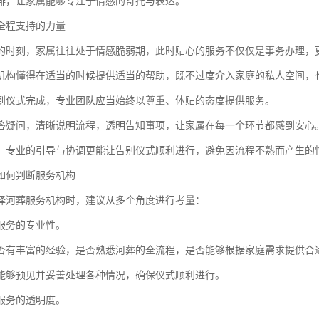
排，让家属能够专注于情感的寄托与表达。
全程支持的力量
的时刻，家属往往处于情感脆弱期，此时贴心的服务不仅仅是事务办理，
机构懂得在适当的时候提供适当的帮助，既不过度介入家庭的私人空间，
到仪式完成，专业团队应当始终以尊重、体贴的态度提供服务。
答疑问，清晰说明流程，透明告知事项，让家属在每一个环节都感到安心
，专业的引导与协调更能让告别仪式顺利进行，避免因流程不熟而产生的
如何判断服务机构
择河葬服务机构时，建议从多个角度进行考量：
服务的专业性。
否有丰富的经验，是否熟悉河葬的全流程，是否能够根据家庭需求提供合
能够预见并妥善处理各种情况，确保仪式顺利进行。
服务的透明度。