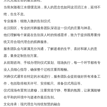
方式完成生命的最后旅程。
当骨灰随着江水缓缓流淌，亲人的思念也如同这滔滔江水，延绵不
绝，生生不息。
专业服务：细致入微的告别仪式
在汉阳区，专业的河葬服务团队深谙这一仪式的庄重与神圣。
他们理解每个家庭在告别亲人时的情感需求，致力于提供既尊重传
统又符合现代理念的殡葬服务。
服务团队会与家属充分沟通，了解逝者的生平、喜好和家人的意
愿，量身定制告别方案。
从前期咨询、手续办理到仪式策划、现场执行，每一个环节都有专
业人员细心指导，确保整个过程庄重而顺畅。
河葬仪式通常在特定的水域进行，服务团队会提前做好所有准备工
作，包括取得相关许可、安排船只、准备仪式用品等。
仪式现场布置简洁肃穆，注重营造宁静、尊重的氛围，让家属能够
在平和的环境中与逝者作最后告别。
文化传承：现代理念与传统智慧的融合