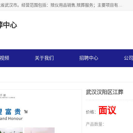
武汉市江汉区天上星殡葬中心成立于2023年，注册地位于湖北省武汉市。经营范围包括：殡仪用品销售,殡葬服务；主要项目有：穿衣服，寿衣，西服，现代装，灵堂布置，遗像，灵棚，乐队，化妆，遗体告别厅，守灵别墅，遗体托运，墓地代理低价出售。
葬中心
视频
关于我们
招聘中心
公
武汉汉阳区江葬
面议
价格：
产品数量：