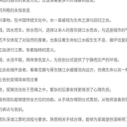
种回归自然的安息方式，正逐渐被更多人所理解和接受。
河共眠的永恒安息
兴事物，在中国传统文化中，水一直被视为生命之源与回归之处。
城，因水而生，依水而兴，选择让亲人的骨灰随江水而去，与这座城市的
式不仅体现了对自然的尊重，也象征着生命如江水般生生不息、循环往复
江段进行江葬，有着独特的意义。
阔，水流平稳，两岸景色宜人，为告别仪式提供了宁静而庄严的环境。
在此处缅怀逝者，看着花瓣与骨灰随江水缓缓流向远方，仿佛生命以另一
让告别变得简单而庄重
世，家属往往处于悲痛之中，繁杂的后事安排更增添了心理负担。
服务团队能够提供全方位的协助，从手续办理到仪式策划，从物资准备到
的表达与告别。
团队深谙江葬的流程与要求，熟悉相关手续办理，能够为家属提供清晰明