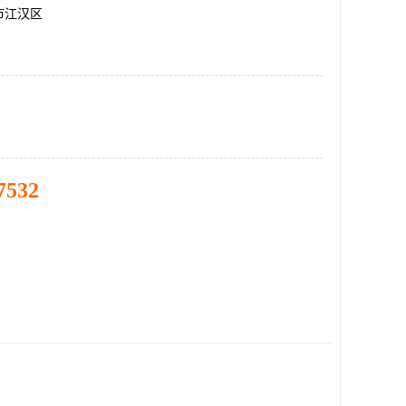
市江汉区
7532