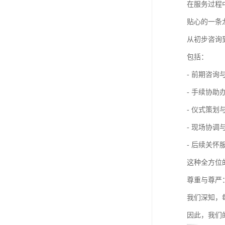
在服务过程
贴心的一条
从初步咨询
包括：
- 前期咨
- 手续协
- 仪式策
- 现场协
- 后续关
这种全方位
尊重与尊严
我们深知，
因此，我们