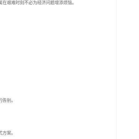
属在艰难时刻不必为经济问题增添烦恼。
的告别。
式方案。