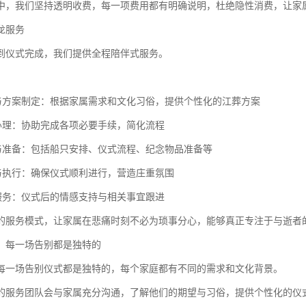
中，我们坚持透明收费，每一项费用都有明确说明，杜绝隐性消费，让家
龙服务
到仪式完成，我们提供全程陪伴式服务。
询与方案制定：根据家属需求和文化习俗，提供个性化的江葬方案
助办理：协助完成各项必要手续，简化流程
划与准备：包括船只安排、仪式流程、纪念物品准备等
调与执行：确保仪式顺利进行，营造庄重氛围
怀服务：仪式后的情感支持与相关事宜跟进
的服务模式，让家属在悲痛时刻不必为琐事分心，能够真正专注于与逝者
：每一场告别都是独特的
每一场告别仪式都是独特的，每个家庭都有不同的需求和文化背景。
的服务团队会与家属充分沟通，了解他们的期望与习俗，提供个性化的仪