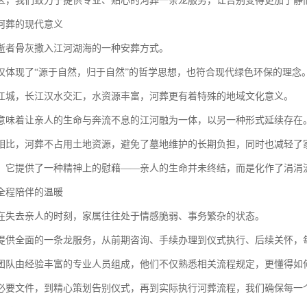
区，我们致力于提供专业、贴心的河葬一条龙服务，让告别变得更加宁静
河葬的现代意义
逝者骨灰撒入江河湖海的一种安葬方式。
仅体现了“源于自然，归于自然”的哲学思想，也符合现代绿色环保的理念
江城，长江汉水交汇，水资源丰富，河葬更有着特殊的地域文化意义。
意味着让亲人的生命与奔流不息的江河融为一体，以另一种形式延续存在
相比，河葬不占用土地资源，避免了墓地维护的长期负担，同时也减轻了
，它提供了一种精神上的慰藉——亲人的生命并未终结，而是化作了涓涓
全程陪伴的温暖
在失去亲人的时刻，家属往往处于情感脆弱、事务繁杂的状态。
提供全面的一条龙服务，从前期咨询、手续办理到仪式执行、后续关怀，
团队由经验丰富的专业人员组成，他们不仅熟悉相关流程规定，更懂得如
必要文件，到精心策划告别仪式，再到实际执行河葬流程，我们确保每一