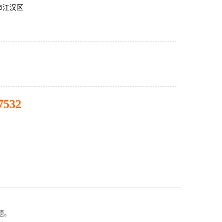
市江汉区
7532
题。