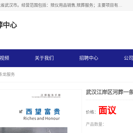
武汉市江汉区天上星殡葬中心成立于2023年，注册地位于湖北省武汉市。经营范围包括：殡仪用品销售,殡葬服务；主要项目有：穿衣服，寿衣，西服，现代装，灵堂布置，遗像，灵棚，乐队，化妆，遗体告别厅，守灵别墅，遗体托运，墓地代理低价出售。
葬中心
视频
关于我们
招聘中心
公
条龙服务
武汉江岸区河葬一
面议
价格：
产品数量：