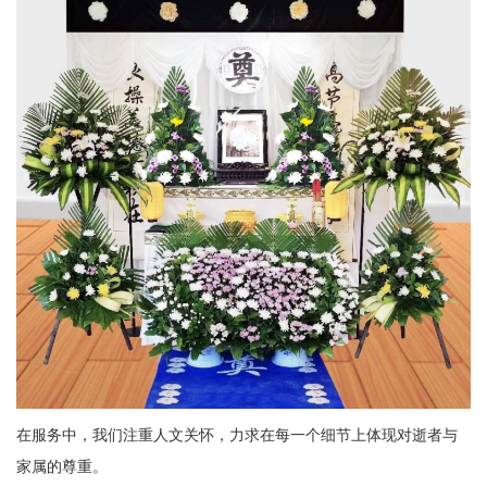
在服务中，我们注重人文关怀，力求在每一个细节上体现对逝者与
家属的尊重。