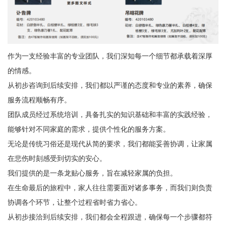
作为一支经验丰富的专业团队，我们深知每一个细节都承载着深厚
的情感。
从初步咨询到后续安排，我们都以严谨的态度和专业的素养，确保
服务流程顺畅有序。
团队成员经过系统培训，具备扎实的知识基础和丰富的实践经验，
能够针对不同家庭的需求，提供个性化的服务方案。
无论是传统习俗还是现代从简的要求，我们都能妥善协调，让家属
在悲伤时刻感受到切实的安心。
我们提供的是一条龙贴心服务，旨在减轻家属的负担。
在生命最后的旅程中，家人往往需要面对诸多事务，而我们则负责
协调各个环节，让整个过程省时省力省心。
从初步接洽到后续安排，我们都会全程跟进，确保每一个步骤都符