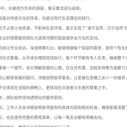
化中，水被视为生命的源泉，象征着流动与延续。
既是对传统文化的传承，也是对现代生态理念的践行。
式不占用土地资源，不影响生态环境，真正实现了“源于自然，归于自然”
专业的殡葬服务团队为选择河葬的家庭提供全方位的支持。
员经过专业培训，深谙殡葬礼仪，能够根据每个家庭的需求，提供个性化
到仪式筹备，从手续办理到现场执行，每个环节都有专人负责，确保整个
重每一个细节，充分理解家属的心情，在仪式布置、流程安排等方面都力
耐心解答家属的疑问，详细说明各项事宜，让家属在悲痛之余少一份操劳
不仅体现在流程的顺畅上，更体现在对逝者与生者的尊重之中。
中，团队始终坚持透明化的服务原则。
前，工作人员会详细说明各项服务的具体内容和相关标准，确保家属清楚
后，也会提供完整的费用清单，让每一笔支出都有明确去向。