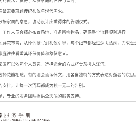
明的做法，赢得了众多家庭的信任与认可。
筹备需要兼顾传统礼仪与现代需求。
根据家属的意愿，协助设计庄重得体的告别仪式。
，工作人员会精心布置场地，准备所需物品，确保整个流程顺利进行。
到鲜花布置，从悼词撰写到礼仪引导，每个细节都经过深思熟虑，力求营
家庭往往看重其环保价值和象征意义。
家属可以依照个人意愿，选择适合的方式将骨灰撒入江河。
选择花瓣相随，有的则会诵读悼文，用各自独特的方式表达对逝者的哀思
的安排，让每一次河葬都成为独一无二的告别。
是，专业的服务团队提供全天候的服务支持。