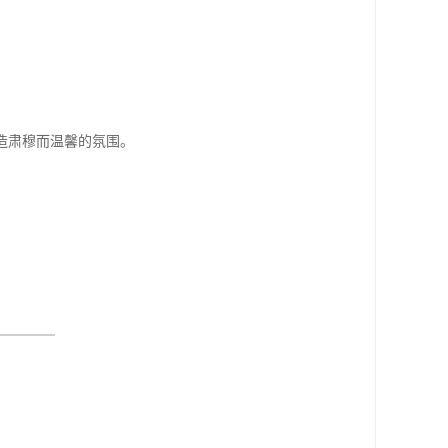
造肃穆而温馨的氛围。
。