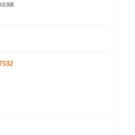
市江汉区
7532