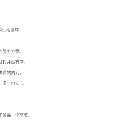
的生命循环。
的服务方案。
过程井然有序。
求妥帖周到。
，多一份安心。
了解每一个环节。