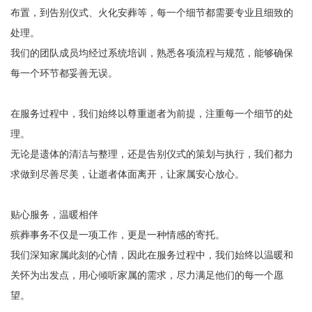
布置，到告别仪式、火化安葬等，每一个细节都需要专业且细致的
处理。
我们的团队成员均经过系统培训，熟悉各项流程与规范，能够确保
每一个环节都妥善无误。
在服务过程中，我们始终以尊重逝者为前提，注重每一个细节的处
理。
无论是遗体的清洁与整理，还是告别仪式的策划与执行，我们都力
求做到尽善尽美，让逝者体面离开，让家属安心放心。
贴心服务，温暖相伴
殡葬事务不仅是一项工作，更是一种情感的寄托。
我们深知家属此刻的心情，因此在服务过程中，我们始终以温暖和
关怀为出发点，用心倾听家属的需求，尽力满足他们的每一个愿
望。