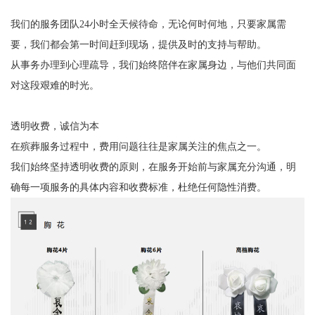
我们的服务团队24小时全天候待命，无论何时何地，只要家属需
要，我们都会第一时间赶到现场，提供及时的支持与帮助。
从事务办理到心理疏导，我们始终陪伴在家属身边，与他们共同面
对这段艰难的时光。
透明收费，诚信为本
在殡葬服务过程中，费用问题往往是家属关注的焦点之一。
我们始终坚持透明收费的原则，在服务开始前与家属充分沟通，明
确每一项服务的具体内容和收费标准，杜绝任何隐性消费。