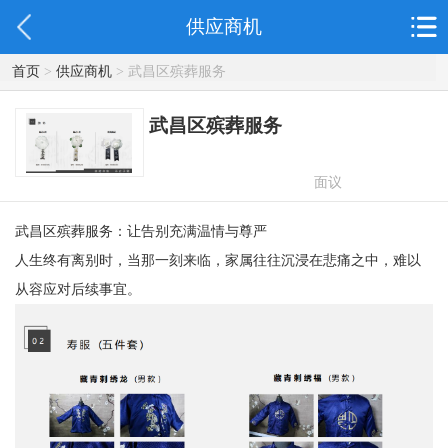
供应商机
首页
>
供应商机
> 武昌区殡葬服务
武昌区殡葬服务
面议
武昌区殡葬服务：让告别充满温情与尊严
人生终有离别时，当那一刻来临，家属往往沉浸在悲痛之中，难以
从容应对后续事宜。