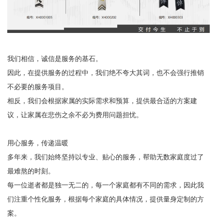
我们相信，诚信是服务的基石。
因此，在提供服务的过程中，我们绝不夸大其词，也不会强行推销
不必要的服务项目。
相反，我们会根据家属的实际需求和预算，提供最合适的方案建
议，让家属在悲伤之余不必为费用问题担忧。
用心服务，传递温暖
多年来，我们始终坚持以专业、贴心的服务，帮助无数家庭度过了
最难熬的时刻。
每一位逝者都是独一无二的，每一个家庭都有不同的需求，因此我
们注重个性化服务，根据每个家庭的具体情况，提供量身定制的方
案。