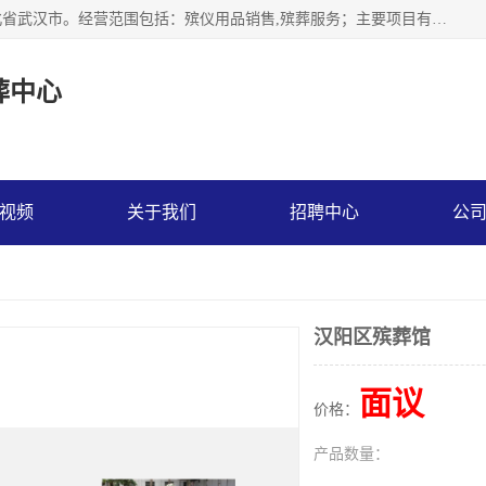
武汉市江汉区天上星殡葬中心成立于2023年，注册地位于湖北省武汉市。经营范围包括：殡仪用品销售,殡葬服务；主要项目有：穿衣服，寿衣，西服，现代装，灵堂布置，遗像，灵棚，乐队，化妆，遗体告别厅，守灵别墅，遗体托运，墓地代理低价出售。
葬中心
视频
关于我们
招聘中心
公
汉阳区殡葬馆
面议
价格：
产品数量：