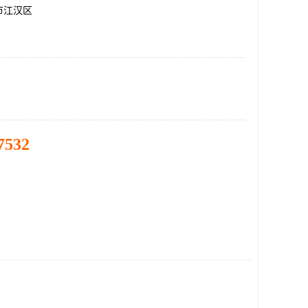
市江汉区
7532