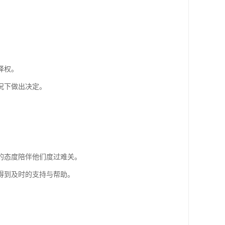
择权。
况下做出决定。
的态度陪伴他们度过难关。
得到及时的支持与帮助。