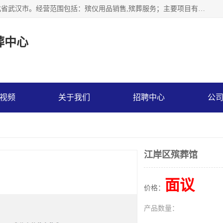
武汉市江汉区天上星殡葬中心成立于2023年，注册地位于湖北省武汉市。经营范围包括：殡仪用品销售,殡葬服务；主要项目有：穿衣服，寿衣，西服，现代装，灵堂布置，遗像，灵棚，乐队，化妆，遗体告别厅，守灵别墅，遗体托运，墓地代理低价出售。
葬中心
视频
关于我们
招聘中心
公
江岸区殡葬馆
面议
价格：
产品数量：