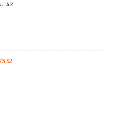
市江汉区
7532