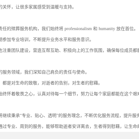
的关怀，让很多家属感受到温暖与支持。
的殡葬服务机构，我们始终将 professionalism 和 humanity 放在首位。
期参加专业培训，不断提升业务水平和服务意识。
也注重团队建设，营造互帮互助、积极向上的工作氛围，确保每位成员都
的服务领域，我们深知自己肩负的责任与使命。
，都是对生命的致敬，对逝者的告别，对生者的慰藉。
始终怀着敬畏之心，认真对待每一个细节，努力让每个家庭都能在这个艰
将继续秉承“专业、贴心、透明”的服务理念，不断优化服务流程，提升服
通过专业、周到的服务，能够帮助逝者安详离去，生者得到慰藉，让生命