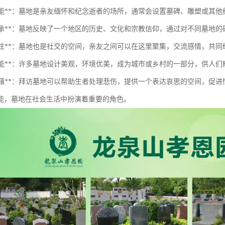
纪念功能**：墓地是亲友缅怀和纪念逝者的场所，通常会设置墓碑、雕塑或其
文化传承**：墓地反映了一个地区的历史、文化和宗教信仰，通过对不同墓地
社会交往**：墓地也是社交的空间，亲友之间可以在这里聚集，交流感情，共
景观功能**：许多墓地设计美观，环境优美，成为城市或乡村的一部分，供人
心理慰藉**：拜访墓地可以帮助生者处理悲伤，提供一个表达哀思的空间，促
能，墓地在社会生活中扮演着重要的角色。