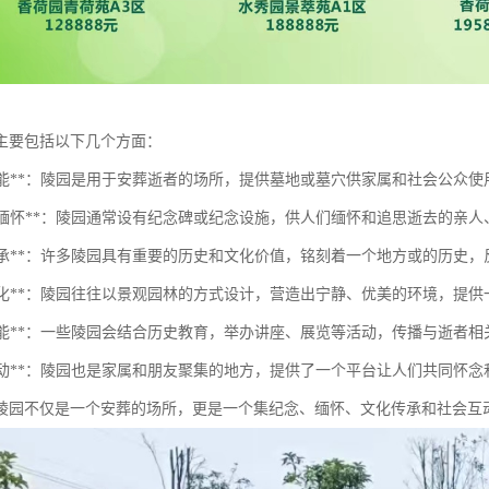
主要包括以下几个方面：
安葬功能**：陵园是用于安葬逝者的场所，提供墓地或墓穴供家属和社会公众使
纪念与缅怀**：陵园通常设有纪念碑或纪念设施，供人们缅怀和追思逝去的
文化传承**：许多陵园具有重要的历史和文化价值，铭刻着一个地方或的历史
环境美化**：陵园往往以景观园林的方式设计，营造出宁静、优美的环境，提
教育功能**：一些陵园会结合历史教育，举办讲座、展览等活动，传播与逝
社会互动**：陵园也是家属和朋友聚集的地方，提供了一个平台让人们共同怀
陵园不仅是一个安葬的场所，更是一个集纪念、缅怀、文化传承和社会互