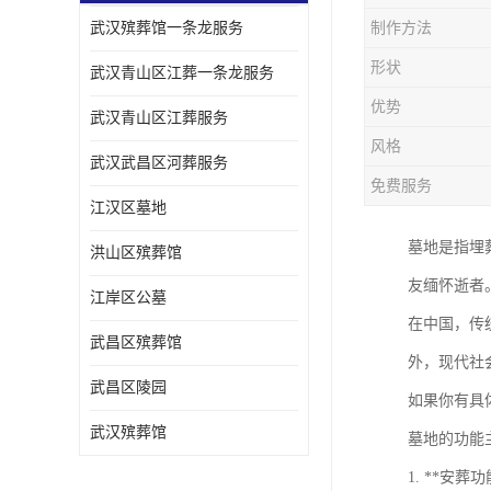
武汉殡葬馆一条龙服务
制作方法
形状
武汉青山区江葬一条龙服务
优势
武汉青山区江葬服务
风格
武汉武昌区河葬服务
免费服务
江汉区墓地
墓地是指埋
洪山区殡葬馆
友缅怀逝者
江岸区公墓
在中国，传
武昌区殡葬馆
外，现代社
武昌区陵园
如果你有具
武汉殡葬馆
墓地的功能
1. **安