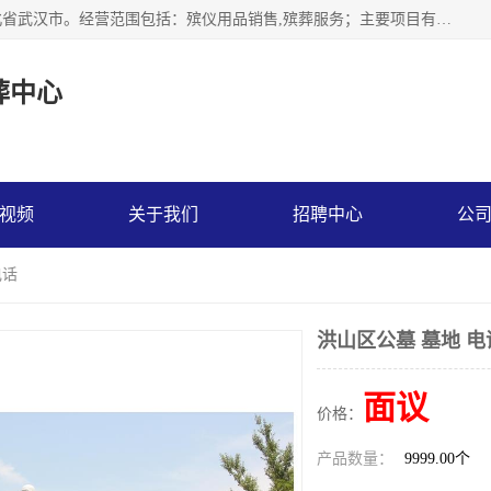
武汉市江汉区天上星殡葬中心成立于2023年，注册地位于湖北省武汉市。经营范围包括：殡仪用品销售,殡葬服务；主要项目有：穿衣服，寿衣，西服，现代装，灵堂布置，遗像，灵棚，乐队，化妆，遗体告别厅，守灵别墅，遗体托运，墓地代理低价出售。
葬中心
视频
关于我们
招聘中心
公
电话
洪山区公墓 墓地 电
面议
价格：
产品数量：
9999.00个