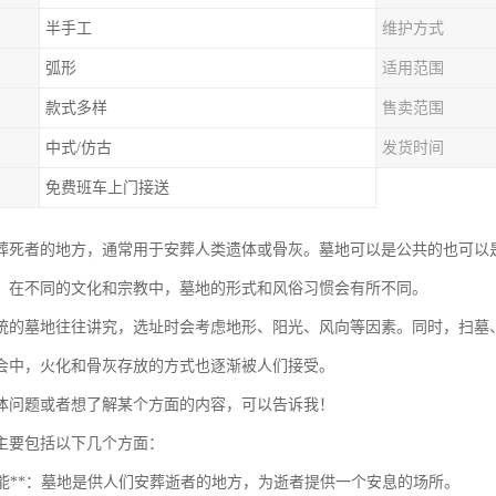
半手工
维护方式
弧形
适用范围
款式多样
售卖范围
中式/仿古
发货时间
免费班车上门接送
葬死者的地方，通常用于安葬人类遗体或骨灰。墓地可以是公共的也可以
。在不同的文化和宗教中，墓地的形式和风俗习惯会有所不同。
统的墓地往往讲究，选址时会考虑地形、阳光、风向等因素。同时，扫墓
会中，火化和骨灰存放的方式也逐渐被人们接受。
体问题或者想了解某个方面的内容，可以告诉我！
主要包括以下几个方面：
葬功能**：墓地是供人们安葬逝者的地方，为逝者提供一个安息的场所。