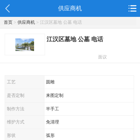
供应商机
首页
>
供应商机
> 江汉区墓地 公墓 电话
江汉区墓地 公墓 电话
面议
工艺
圆雕
是否定制
来图定制
制作方法
半手工
维护方式
免清理
形状
弧形