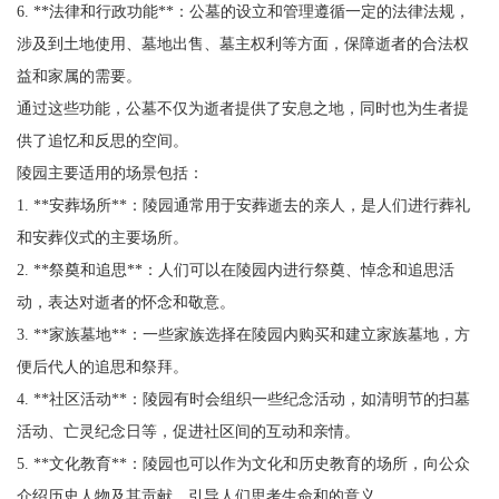
6. **法律和行政功能**：公墓的设立和管理遵循一定的法律法规，
涉及到土地使用、墓地出售、墓主权利等方面，保障逝者的合法权
益和家属的需要。
通过这些功能，公墓不仅为逝者提供了安息之地，同时也为生者提
供了追忆和反思的空间。
陵园主要适用的场景包括：
1. **安葬场所**：陵园通常用于安葬逝去的亲人，是人们进行葬礼
和安葬仪式的主要场所。
2. **祭奠和追思**：人们可以在陵园内进行祭奠、悼念和追思活
动，表达对逝者的怀念和敬意。
3. **家族墓地**：一些家族选择在陵园内购买和建立家族墓地，方
便后代人的追思和祭拜。
4. **社区活动**：陵园有时会组织一些纪念活动，如清明节的扫墓
活动、亡灵纪念日等，促进社区间的互动和亲情。
5. **文化教育**：陵园也可以作为文化和历史教育的场所，向公众
介绍历史人物及其贡献，引导人们思考生命和的意义。