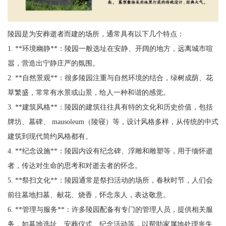
陵园是为安葬逝者而建的场所，通常具有以下几个特点：
1. **环境幽静**：陵园一般选址在安静、开阔的地方，远离城市喧
嚣，营造出宁静庄严的氛围。
2. **自然景观**：很多陵园注重与自然环境的结合，绿树成荫、花
草繁盛，常常有水景或山景，给人一种和谐的感觉。
3. **建筑风格**：陵园的建筑往往具有特的文化和历史价值，包括
牌坊、墓碑、 mausoleum（陵寝）等，设计风格多样，从传统的中式
建筑到现代简约风格都有。
4. **纪念设施**：陵园内设有纪念碑、浮雕和雕塑等，用于缅怀逝
者，传达对生命的思考和对逝去者的怀念。
5. **祭扫文化**：陵园通常是祭扫活动的场所，春秋时节，人们会
前往墓地扫墓、献花、烧香，怀念亲人，表达敬意。
6. **管理与服务**：许多陵园配备有专门的管理人员，提供相关服
务，如墓地选址、安葬仪式、纪念活动等，以帮助家属地处理丧失