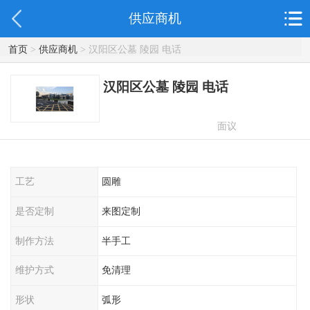
供应商机
首页
>
供应商机
> 汉阳区公墓 陵园 电话
汉阳区公墓 陵园 电话
面议
工艺
圆雕
是否定制
来图定制
制作方法
半手工
维护方式
免清理
形状
弧形