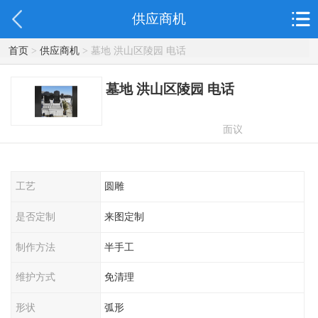
供应商机
首页
>
供应商机
> 墓地 洪山区陵园 电话
墓地 洪山区陵园 电话
面议
工艺
圆雕
是否定制
来图定制
制作方法
半手工
维护方式
免清理
形状
弧形