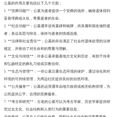
公墓的作用主要包括以下几个方面：
1. **安葬功能**：公墓为逝者提供一个安葬的场所，确保遗体得到
妥善埋葬或火化，尊重逝者的生命。
2. **纪念功能**：公墓通常设有墓碑和铭牌，供亲属和朋友缅怀逝
者，表达哀思与悼念，保持与逝者的情感连接。
3. **法律和社会责任**：公墓的存在满足了社会对遗体处理的法律
规定，并推动了对生命和的尊重与理解。
4. **文化与传统**：许多公墓承载着地方文化和历史，有助于传承
和弘扬特定的葬礼习俗或宗教信仰。
5. **生态与管理**：一些公墓注重生态环境的保护，通过绿化和对
环境的可持续管理，为周边社区提供良好的自然环境。
6. **公共服务**：公墓的运营通常由地方政府或相关机构管理，为
公民提供公平、合理的安葬服务。
7. **考古和研究**：古老的公墓可以为考古学家、历史学家提供研
究过去文化、社会结构和人类行为的重要信息。
总的来说，公墓在人们的生命观、观和社会文化中扮演着重要角