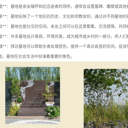
纪念功能**：墓地是亲友缅怀和纪念逝者的场所，通常会设置墓碑、雕塑或其
文化传承**：墓地反映了一个地区的历史、文化和宗教信仰，通过对不同墓地
社会交往**：墓地也是社交的空间，亲友之间可以在这里聚集，交流感情，共
景观功能**：许多墓地设计美观，环境优美，成为城市或乡村的一部分，供人
心理慰藉**：拜访墓地可以帮助生者处理悲伤，提供一个表达哀思的空间，促
能，墓地在社会生活中扮演着重要的角色。