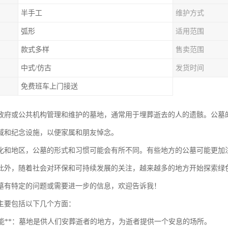
半手工
维护方式
弧形
适用范围
款式多样
售卖范围
中式/仿古
发货时间
免费班车上门接送
政府或公共机构管理和维护的墓地，通常用于埋葬逝去的人的遗骸。公墓
域和纪念设施，以便家属和朋友悼念。
化和地区，公墓的形式和习惯可能会有所不同。有些地方的公墓可能更加
此外，随着社会对环保和可持续发展的关注，越来越多的地方开始探索绿
墓有特定的问题或需要进一步的信息，欢迎告诉我！
主要包括以下几个方面：
葬功能**：墓地是供人们安葬逝者的地方，为逝者提供一个安息的场所。