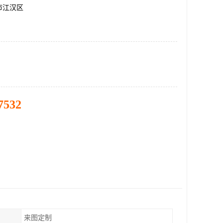
市江汉区
7532
来图定制