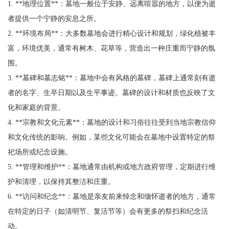
1. **地理位置**：墓地一般位于安静、远离喧嚣的地方，以便为逝
者提供一个宁静的安息之所。
2. **环境布局**：大多数墓地会进行精心设计和规划，绿化植被丰
富，环境优美，通常有树木、花草等，营造出一种庄重而宁静的氛
围。
3. **墓碑和墓志铭**：墓地中会有风格的墓碑，墓碑上通常刻有逝
者的名字、生卒日期以及生平事迹。墓碑的设计和材质也反映了文
化和家庭的背景。
4. **宗教和文化元素**：墓地的设计和习俗往往受到当地宗教信仰
和文化传统的影响。例如，某些文化可能会在墓地中设置特定的祭
祀场所或纪念设施。
5. **管理和维护**：墓地通常由机构或地方政府管理，定期进行维
护和清理，以保持其整洁和庄重。
6. **访问和纪念**：墓地是亲友前来悼念和缅怀逝者的地方，通常
在特定的日子（如清明节、复活节等）会有更多的祭扫和纪念活
动。