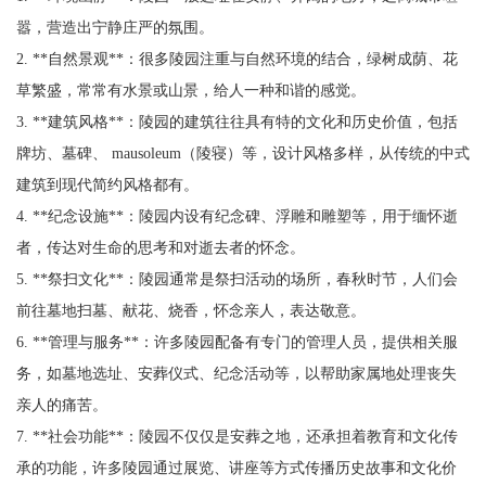
嚣，营造出宁静庄严的氛围。
2. **自然景观**：很多陵园注重与自然环境的结合，绿树成荫、花
草繁盛，常常有水景或山景，给人一种和谐的感觉。
3. **建筑风格**：陵园的建筑往往具有特的文化和历史价值，包括
牌坊、墓碑、 mausoleum（陵寝）等，设计风格多样，从传统的中式
建筑到现代简约风格都有。
4. **纪念设施**：陵园内设有纪念碑、浮雕和雕塑等，用于缅怀逝
者，传达对生命的思考和对逝去者的怀念。
5. **祭扫文化**：陵园通常是祭扫活动的场所，春秋时节，人们会
前往墓地扫墓、献花、烧香，怀念亲人，表达敬意。
6. **管理与服务**：许多陵园配备有专门的管理人员，提供相关服
务，如墓地选址、安葬仪式、纪念活动等，以帮助家属地处理丧失
亲人的痛苦。
7. **社会功能**：陵园不仅仅是安葬之地，还承担着教育和文化传
承的功能，许多陵园通过展览、讲座等方式传播历史故事和文化价