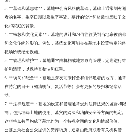
3. **墓碑和墓志铭**：墓地中会有风格的墓碑，墓碑上通常刻有逝
者的名字、生卒日期以及生平事迹。墓碑的设计和材质也反映了文
化和家庭的背景。
4. **宗教和文化元素**：墓地的设计和习俗往往受到当地宗教信仰
和文化传统的影响。例如，某些文化可能会在墓地中设置特定的祭
祀场所或纪念设施。
5. **管理和维护**：墓地通常由机构或地方政府管理，定期进行维
护和清理，以保持其整洁和庄重。
6. **访问和纪念**：墓地是亲友前来悼念和缅怀逝者的地方，通常
在特定的日子（如清明节、复活节等）会有更多的祭扫和纪念活
动。
7. **法律规定**：墓地的设置和管理通常受到法律法规的监督和限
制，包括埋葬土地的使用、墓穴的购买和消防安全等方面的规定。
这些特点共同构成了墓地作为一个特殊空间的文化和情感价值。
公墓是为社会公众提供的安葬场所，通常由政府或者有关机构管