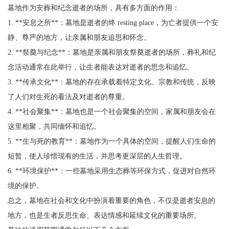
墓地作为安葬和纪念逝者的场所，具有多方面的作用：
1. **安息之所**：墓地是逝者的终 resting place，为亡者提供一个安
静、尊严的地方，让亲属和朋友追思和怀念。
2. **祭奠与纪念**：墓地是亲属和朋友祭奠逝者的场所，葬礼和纪
念活动通常在此举行，让生者能表达对逝者的思念和追忆。
3. **传承文化**：墓地的存在承载着特定文化、宗教和传统，反映
了人们对生死的看法及对逝者的尊重。
4. **社会聚集**：墓地也是一个社会聚集的空间，家属和朋友会在
这里相聚，共同缅怀和追忆。
5. **生与死的教育**：墓地作为一个具体的空间，提醒人们生命的
短暂，使人珍惜现有的生活，并思考更深层的人生哲理。
6. **环境保护**：一些墓地采用生态葬等环保方式，促进对自然环
境的保护。
总之，墓地在社会和文化中扮演着重要的角色，不仅是逝者安息的
地方，也是生者反思生命、表达情感和延续文化的重要场所。