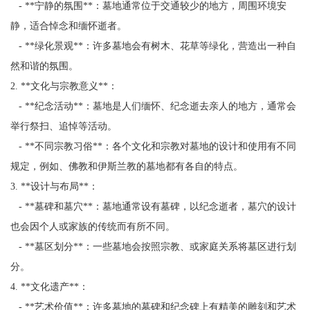
- **宁静的氛围**：墓地通常位于交通较少的地方，周围环境安
静，适合悼念和缅怀逝者。
- **绿化景观**：许多墓地会有树木、花草等绿化，营造出一种自
然和谐的氛围。
2. **文化与宗教意义**：
- **纪念活动**：墓地是人们缅怀、纪念逝去亲人的地方，通常会
举行祭扫、追悼等活动。
- **不同宗教习俗**：各个文化和宗教对墓地的设计和使用有不同
规定，例如、佛教和伊斯兰教的墓地都有各自的特点。
3. **设计与布局**：
- **墓碑和墓穴**：墓地通常设有墓碑，以纪念逝者，墓穴的设计
也会因个人或家族的传统而有所不同。
- **墓区划分**：一些墓地会按照宗教、或家庭关系将墓区进行划
分。
4. **文化遗产**：
- **艺术价值**：许多墓地的墓碑和纪念碑上有精美的雕刻和艺术