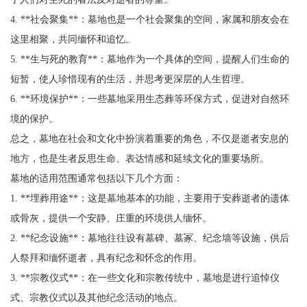
4. **社会聚集**：墓地也是一个社会聚集的空间，家属和朋友会在
这里相聚，共同缅怀和追忆。
5. **生与死的教育**：墓地作为一个具体的空间，提醒人们生命的
短暂，使人珍惜现有的生活，并思考更深层的人生哲理。
6. **环境保护**：一些墓地采用生态葬等环保方式，促进对自然环
境的保护。
总之，墓地在社会和文化中扮演着重要的角色，不仅是逝者安息的
地方，也是生者反思生命、表达情感和延续文化的重要场所。
墓地的适用范围通常包括以下几个方面：
1. **埋葬用途**：这是墓地基本的功能，主要用于安葬逝者的遗体
或骨灰，提供一个安静、庄重的环境供人缅怀。
2. **纪念设施**：墓地往往设有墓碑、墓冢、纪念墙等设施，供后
人祭拜和缅怀逝者，具有纪念和怀念的作用。
3. **宗教仪式**：在一些文化和宗教传统中，墓地是进行追悼仪
式、宗教仪式以及其他纪念活动的地点。