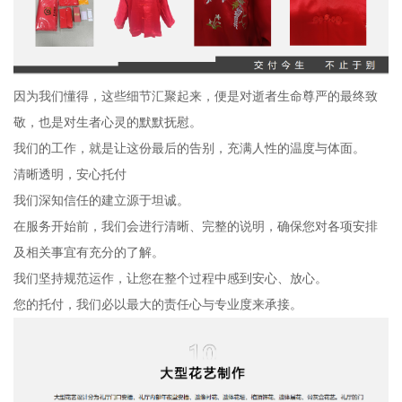
因为我们懂得，这些细节汇聚起来，便是对逝者生命尊严的最终致
敬，也是对生者心灵的默默抚慰。
我们的工作，就是让这份最后的告别，充满人性的温度与体面。
清晰透明，安心托付
我们深知信任的建立源于坦诚。
在服务开始前，我们会进行清晰、完整的说明，确保您对各项安排
及相关事宜有充分的了解。
我们坚持规范运作，让您在整个过程中感到安心、放心。
您的托付，我们必以最大的责任心与专业度来承接。