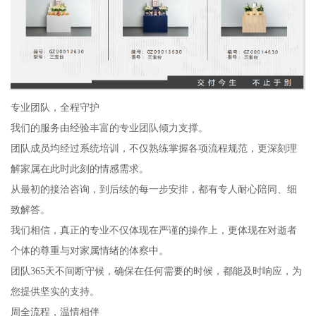
专业团队，全程守护
我们的服务由经验丰富的专业团队倾力支撑。
团队成员均经过系统培训，不仅熟练掌握各项流程规范，更深刻理
解家属在此时此刻的情感需求。
从最初的接洽咨询，到后续的每一步安排，都有专人耐心陪同、细
致解答。
我们相信，真正的专业不仅体现在严谨的操作上，更体现在对逝者
个体的尊重与对家属情绪的体察中。
团队365天不间断守候，确保在任何需要的时候，都能及时响应，为
您提供坚实的支持。
周全流程，温情相伴