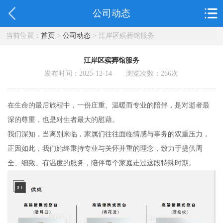
公司动态
当前位置：
首页
>
公司动态
> 江岸区殡葬馆服务
江岸区殡葬馆服务
发布时间：2025-12-14 浏览次数：
266
次
在生命的最后旅程中，一份庄重、温暖而专业的陪伴，是对逝者最
深的尊重，也是对生者最大的慰藉。
我们深知，当离别来临，家属们往往面临情感与事务的双重压力，
正因如此，我们始终秉持专业与关怀并重的理念，致力于提供周
全、细致、有温度的服务，陪伴每个家庭走过这段特殊时期。