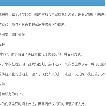
式完成，每个环节的费用和内容都会与家属充分沟通，确保家属明明白白
小时待命，随时为有需要的家庭提供咨询与帮助。
您需要，我们都在。
诠释
“水葬”，而是融合了传统文化与现代观念的一种告别方式。
中，水象征着流动、延续与回归，选择江葬，寓意着生命以另一种形式延
重传统文化的基础上，融入了现代人文关怀，让这一仪式既不失庄重，又
支持
味着服务的终止。
人的伤痛需要时间来疗愈，因此提供仪式后的情感关怀支持。