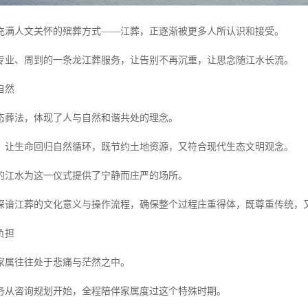
充满人文关怀的殡葬方式——江葬，正逐渐被更多人所认识和接受。
专业、周到的一条龙江葬服务，让告别不再沉重，让思念随江水长流。
自然
态葬法，体现了人与自然和谐共处的理念。
，让生命回归自然循环，既节约土地资源，又符合现代生态文明观念。
的江水为这一仪式提供了宁静而庄严的场所。
深谙江葬的文化意义与操作流程，确保整个过程庄重得体，既尊重传统，
负担
家属往往处于悲痛与茫然之中。
务从咨询规划开始，全程陪伴家属度过这个特殊时期。