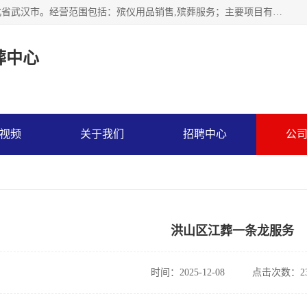
武汉市江汉区天上星殡葬中心成立于2023年，注册地位于湖北省武汉市。经营范围包括：殡仪用品销售,殡葬服务；主要项目有：穿衣服，寿衣，西服，现代装，灵堂布置，遗像，灵棚，乐队，化妆，遗体告别厅，守灵别墅，遗体托运，墓地代理低价出售。
葬中心
视频
关于我们
招聘中心
公
洪山区江葬一条龙服务
时间：2025-12-08
点击次数：23