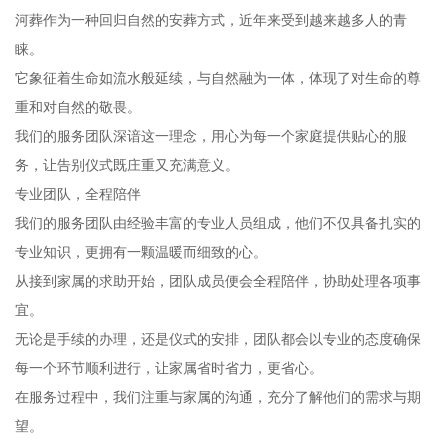
河葬作为一种回归自然的安葬方式，近年来受到越来越多人的青
睐。
它象征着生命如流水般延续，与自然融为一体，体现了对生命的尊
重和对自然的敬畏。
我们的服务团队深谙这一理念，用心为每一个家庭提供贴心的服
务，让告别仪式既庄重又充满意义。
专业团队，全程陪伴
我们的服务团队由经验丰富的专业人员组成，他们不仅具备扎实的
专业知识，更拥有一颗温暖而细致的心。
从接到家属的求助开始，团队成员便会全程陪伴，协助处理各项事
宜。
无论是手续的办理，还是仪式的安排，团队都会以专业的态度确保
每一个环节顺利进行，让家属省时省力，更省心。
在服务过程中，我们注重与家属的沟通，充分了解他们的需求与期
望。