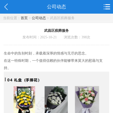
公司动态
当前位置：
首页
>
公司动态
> 武昌区殡葬服务
武昌区殡葬服务
发布时间：2025-10-21 浏览次数：
398
次
生命中的告别时刻，承载着深厚的情感与无尽的思念。
在这一特殊时期，一个值得信赖的伙伴能够带来莫大的慰藉与支
持。