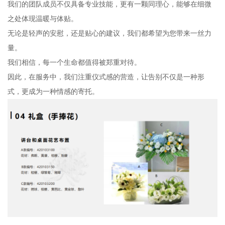
我们的团队成员不仅具备专业技能，更有一颗同理心，能够在细微
之处体现温暖与体贴。
无论是轻声的安慰，还是贴心的建议，我们都希望为您带来一丝力
量。
我们相信，每一个生命都值得被郑重对待。
因此，在服务中，我们注重仪式感的营造，让告别不仅是一种形
式，更成为一种情感的寄托。