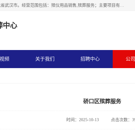
武汉市江汉区天上星殡葬中心成立于2023年，注册地位于湖北省武汉市。经营范围包括：殡仪用品销售,殡葬服务；主要项目有：穿衣服，寿衣，西服，现代装，灵堂布置，遗像，灵棚，乐队，化妆，遗体告别厅，守灵别墅，遗体托运，墓地代理低价出售。
葬中心
视频
关于我们
招聘中心
公
硚口区殡葬服务
时间：2025-10-13
点击次数：39