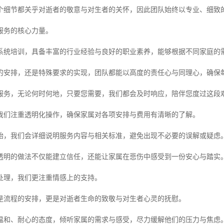
个细节都关乎对逝者的敬意与对生者的关怀，因此团队始终以专业、细致
服务的核心力量。
系统培训，具备丰富的行业经验与良好的职业素养，能够根据不同家庭的
的安排，还是特殊要求的实现，团队都能以高度的责任心与同理心，确保
服务，无论何时何地，只要您需要，我们都会及时响应，陪伴您度过这段
我们注重透明化操作，确保家属对各项安排与费用有清晰的了解。
始，我们会详细说明服务内容与相关标准，避免出现不必要的误解或疑虑
透明的做法不仅能建立信任，还能让家属在悲伤中感受到一份安心与踏实
处理，我们更注重情感上的支持。
是流程的安排，更是对逝者生命的致敬与对生者心灵的抚慰。
温和、耐心的态度，倾听家属的需求与感受，尽力缓解他们的压力与焦虑